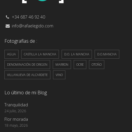
+34 687 46 92 40
info@rafaelegido.com
Fotografías de :
AGUA
CASTILLA LA MANCHA
D.O. LA MANCHA
D.O.MANCHA
DENOMINACIÓN DE ORIGEN
MARRON
OCRE
OTOÑO
VILLANUEVA DE ALCARDETE
VINO
Lo último de mi Blog
Tranquilidad
24 julio, 2026
Flor morada
18 mayo, 2026