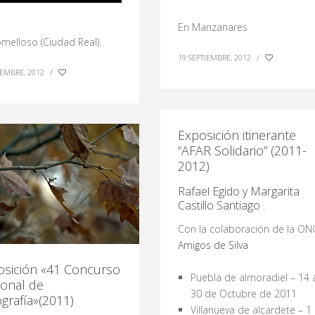
En Manzanares
melloso (Ciudad Real).
19 SEPTIEMBRE, 2012
/
IEMBRE, 2012
/
Exposición itinerante
“AFAR Solidario” (2011-
2012)
Rafael Egido y Margarita
Castillo Santiago .
Con la colaboración de la ON
Amigos de Silva
osición «41 Concurso
Puebla de almoradiel – 14 
ional de
30 de Octubre de 2011
grafía»(2011)
Villanueva de alcardete – 1 