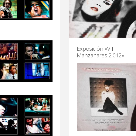
Exposición «VII
Manzanares 2.012»