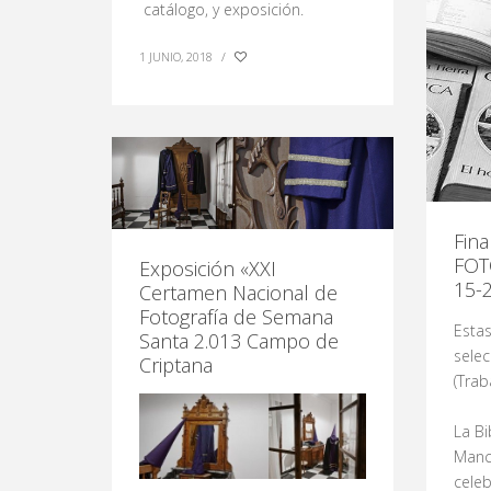
catálogo, y exposición.
1 JUNIO, 2018
/
Fin
FOT
Exposición «XXI
15-
Certamen Nacional de
Fotografía de Semana
Estas
Santa 2.013 Campo de
selec
Criptana
(Trab
La Bi
Manch
celeb