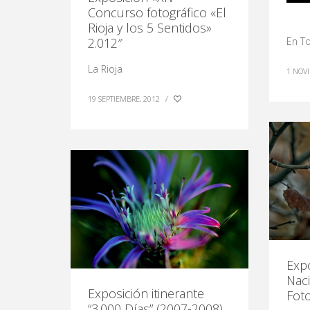
Concurso fotográfico «El
Rioja y los 5 Sentidos»
En To
2.012″
La Rioja
1 NOV
19 SEPTIEMBRE, 2012
/
Exp
Nac
Exposición itinerante
Foto
“3.000 Días” (2007-2008)