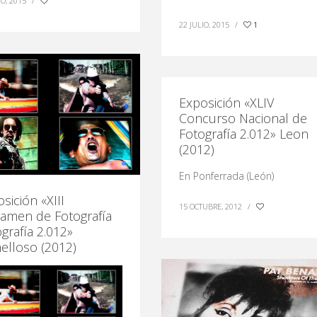
IO, 2015
/
22 JULIO, 2015
/
1
Exposición «XLIV
Concurso Nacional de
Fotografía 2.012» Leon
(2012)
En Ponferrada (León)
sición «XIII
15 OCTUBRE, 2012
/
tamen de Fotografía
grafía 2.012»
elloso (2012)