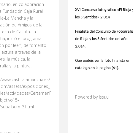
rsario, en colaboración
XVI Concurso fotográfico «El Rioja 
a Fundación Caja Rural
los 5 Sentidos» 2.014
lla-La Mancha y la
iación de Amigos de la
oteca de Castilla-La
Finalista del Concurso de Fotografí
a, inició el programa
de Rioja y los 5 Sentidos del año
ón por leer”, de fomento
2.014.
 lectura a través de la
ra, la música, la
Que podéis ver la foto finalista en
rafía y la pintura.
catalogo en la pagina (61).
//www.castillalamancha.es/
oclm/assets/exposiciones_
ales/actividades/CertamenF
Powered by
Issuu
bjetivo15-
/subalbum_3.html