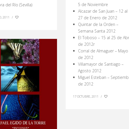
5 de Noviembre
ra del Río (Sevilla)
Alcazar de San Juan – 12 al
27 de Enero de 2012
, 2011
/
Quintar de la Orden –
Semana Santa 2012
El Toboso – 15 al 25 de Abr
de 2012r
Corral de Almaguer – Mayo
de 2012
Villamayor de Santiago –
Agosto 2012
Miguel Esteban – Septiemb
de 2012
17 OCTUBRE, 2011
/