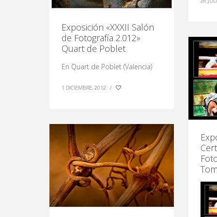
26 JUL
Exposición «XXXII Salón
de Fotografía 2.012»
Quart de Poblet
En Quart de Poblet (Valencia)
1 DICIEMBRE, 2012
/
Expo
Cer
Foto
Tom