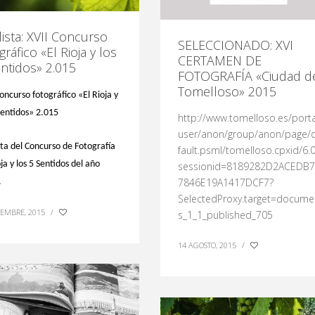
lista: XVII Concurso
SELECCIONADO: XVI
gráfico «El Rioja y los
CERTAMEN DE
ntidos» 2.015
FOTOGRAFÍA «Ciudad d
Tomelloso» 2015
oncurso fotográfico «El Rioja y
Sentidos» 2.015
http://www.tomelloso.es/porta
user/anon/group/anon/page/
sta del Concurso de Fotografía
fault.psml/tomelloso.cpxid/6.0
ja y los 5 Sentidos del año
sessionid=8189282D2ACEDB
7846E19A1417DCF7?
.
SelectedProxy.target=docume
IEMBRE, 2015
/
s_1_1_published_705
14 AGOSTO, 2015
/