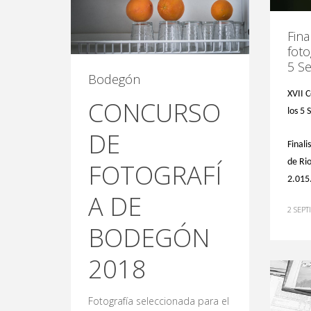
Fina
foto
5 Se
Bodegón
XVII C
CONCURSO
los 5 
DE
Finali
de Rio
FOTOGRAFÍ
2.015
A DE
2 SEPT
BODEGÓN
2018
Fotografía seleccionada para el