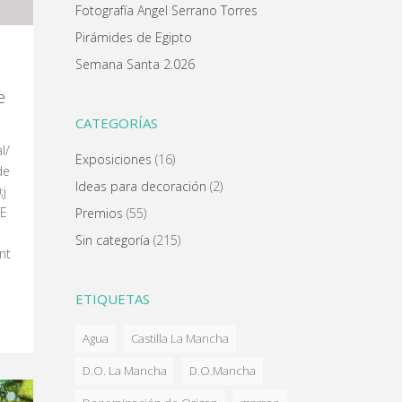
Fotografía Angel Serrano Torres
Pirámides de Egipto
Semana Santa 2.026
e
CATEGORÍAS
l/
Exposiciones
(16)
de
Ideas para decoración
(2)
;j
7E
Premios
(55)
Sin categoría
(215)
nt
ETIQUETAS
Agua
Castilla La Mancha
D.O. La Mancha
D.O.Mancha