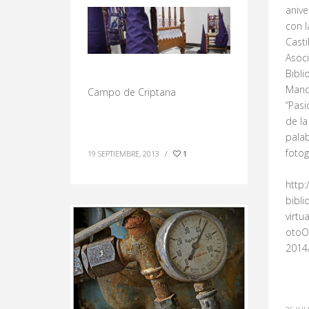
anive
con l
Casti
Asoc
Bibli
Manch
Campo de Criptana
“Pasi
de la
palab
fotog
19 SEPTIEMBRE, 2013
/
1
http:
bibli
virtu
otoO
2014