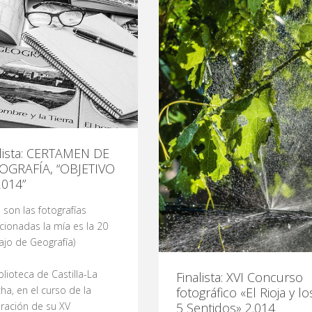
alista: CERTAMEN DE
OGRAFÍA, “OBJETIVO
2014”
 son las fotografías
cionadas la mía es la 20
ajo de Geografía)
blioteca de Castilla-La
Finalista: XVI Concurso
a, en el curso de la
fotográfico «El Rioja y lo
5 Sentidos» 2.014
ración de su XV