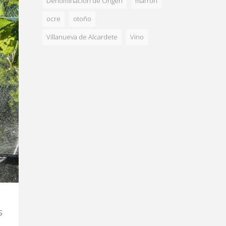
Denominación de Origen
marron
ocre
otoño
Villanueva de Alcardete
Vino
s