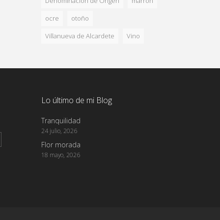
Denominación de Origen
marron
ocre
otoño
Villanueva de Alcardete
Vino
Lo último de mi Blog
Tranquilidad
24 julio, 2026
Flor morada
18 mayo, 2026