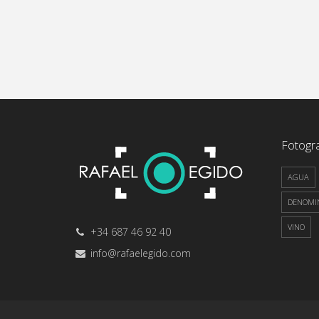
Fotogra
AGUA
DENOMIN
VINO
+34 687 46 92 40
info@rafaelegido.com