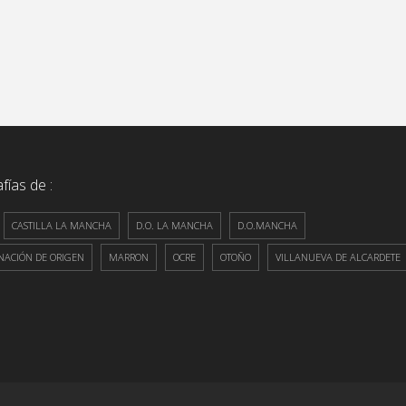
fías de :
CASTILLA LA MANCHA
D.O. LA MANCHA
D.O.MANCHA
ACIÓN DE ORIGEN
MARRON
OCRE
OTOÑO
VILLANUEVA DE ALCARDETE