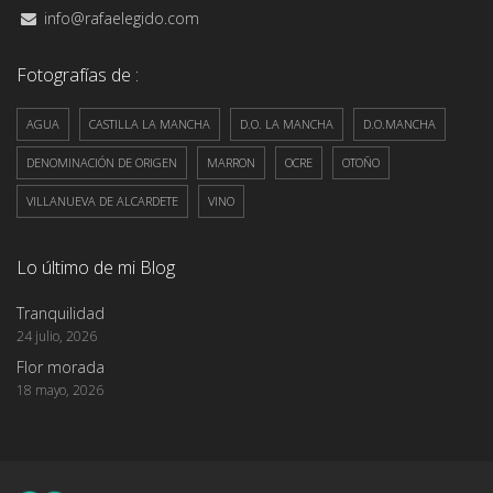
info@rafaelegido.com
Fotografías de :
AGUA
CASTILLA LA MANCHA
D.O. LA MANCHA
D.O.MANCHA
DENOMINACIÓN DE ORIGEN
MARRON
OCRE
OTOÑO
VILLANUEVA DE ALCARDETE
VINO
Lo último de mi Blog
Tranquilidad
24 julio, 2026
Flor morada
18 mayo, 2026