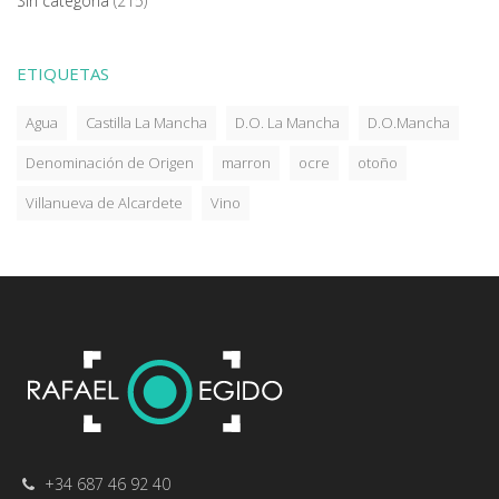
Sin categoría
(215)
ETIQUETAS
Agua
Castilla La Mancha
D.O. La Mancha
D.O.Mancha
Denominación de Origen
marron
ocre
otoño
Villanueva de Alcardete
Vino
+34 687 46 92 40