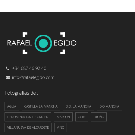
+34 687 46 92 40
info@rafaelegido.com
Fotografías de :
AGUA
CASTILLA LA MANCHA
D.O. LA MANCHA
D.O.MANCHA
DENOMINACIÓN DE ORIGEN
MARRON
OCRE
OTOÑO
VILLANUEVA DE ALCARDETE
VINO