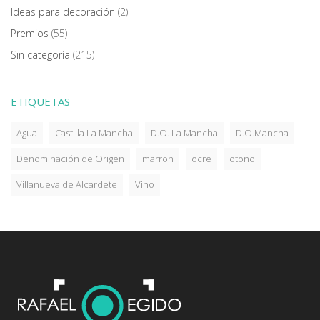
Ideas para decoración
(2)
Premios
(55)
Sin categoría
(215)
ETIQUETAS
Agua
Castilla La Mancha
D.O. La Mancha
D.O.Mancha
Denominación de Origen
marron
ocre
otoño
Villanueva de Alcardete
Vino