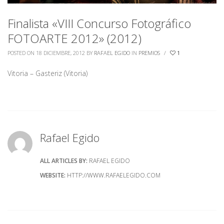
Finalista «VIII Concurso Fotográfico
FOTOARTE 2012» (2012)
POSTED ON 18 DICIEMBRE, 2012
BY
RAFAEL EGIDO
IN
PREMIOS
/
1
Vitoria – Gasteriz (Vitoria)
Rafael Egido
ALL ARTICLES BY:
RAFAEL EGIDO
WEBSITE:
HTTP://WWW.RAFAELEGIDO.COM