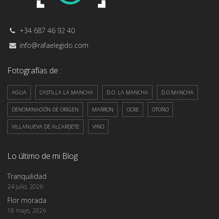
+34 687 46 92 40
info@rafaelegido.com
Fotografías de :
AGUA
CASTILLA LA MANCHA
D.O. LA MANCHA
D.O.MANCHA
DENOMINACIÓN DE ORIGEN
MARRON
OCRE
OTOÑO
VILLANUEVA DE ALCARDETE
VINO
Lo último de mi Blog
Tranquilidad
24 julio, 2026
Flor morada
18 mayo, 2026