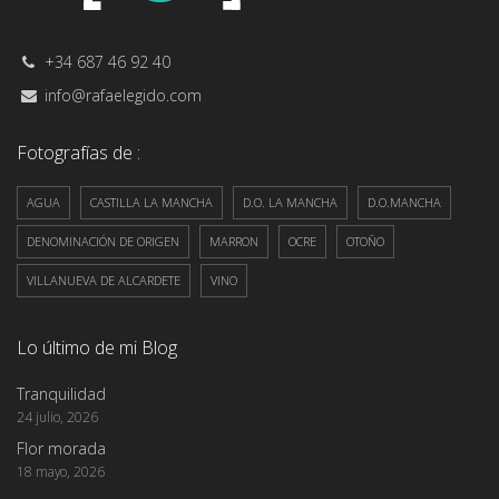
+34 687 46 92 40
info@rafaelegido.com
Fotografías de :
AGUA
CASTILLA LA MANCHA
D.O. LA MANCHA
D.O.MANCHA
DENOMINACIÓN DE ORIGEN
MARRON
OCRE
OTOÑO
VILLANUEVA DE ALCARDETE
VINO
Lo último de mi Blog
Tranquilidad
24 julio, 2026
Flor morada
18 mayo, 2026