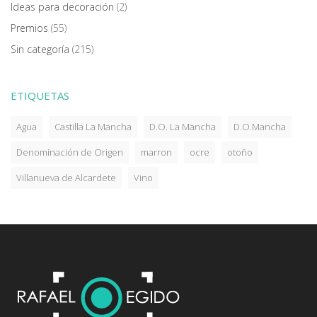
Ideas para decoración
(2)
Premios
(55)
Sin categoría
(215)
ETIQUETAS
Agua
Castilla La Mancha
D.O. La Mancha
D.O.Mancha
Denominación de Origen
marron
ocre
otoño
Villanueva de Alcardete
Vino