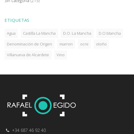
Sin categoría
(215)
ETIQUETAS
Agua
Castilla La Mancha
D.O. La Mancha
D.O.Mancha
Denominación de Origen
marron
ocre
otoño
Villanueva de Alcardete
Vino
+34 687 46 92 40