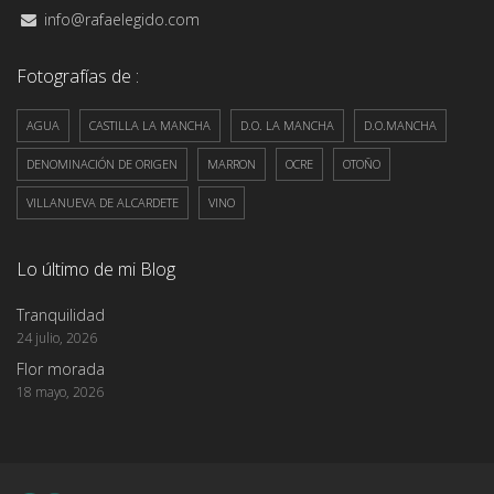
info@rafaelegido.com
Fotografías de :
AGUA
CASTILLA LA MANCHA
D.O. LA MANCHA
D.O.MANCHA
DENOMINACIÓN DE ORIGEN
MARRON
OCRE
OTOÑO
VILLANUEVA DE ALCARDETE
VINO
Lo último de mi Blog
Tranquilidad
24 julio, 2026
Flor morada
18 mayo, 2026