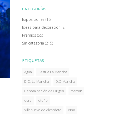
CATEGORÍAS
Exposiciones
(16)
Ideas para decoración
(2)
Premios
(55)
Sin categoría
(215)
ETIQUETAS
Agua
Castilla La Mancha
D.O. La Mancha
D.O.Mancha
Denominación de Origen
marron
ocre
otoño
Villanueva de Alcardete
Vino