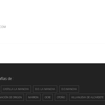
.COM
fías de :
CASTILLA LA MANCHA
D.O. LA MANCHA
D.O.MANCHA
ACIÓN DE ORIGEN
MARRON
OCRE
OTOÑO
VILLANUEVA DE ALCARDETE