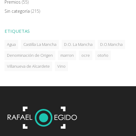
Premios
(55)
Sin categoría
(215)
ETIQUETAS
Agua
Castilla La Mancha
D.O. La Mancha
D.O.Mancha
Denominación de Origen
marron
ocre
otoño
Villanueva de Alcardete
Vino