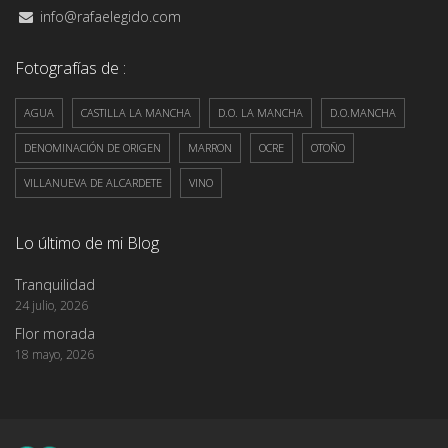
info@rafaelegido.com
Fotografías de :
AGUA
CASTILLA LA MANCHA
D.O. LA MANCHA
D.O.MANCHA
DENOMINACIÓN DE ORIGEN
MARRON
OCRE
OTOÑO
VILLANUEVA DE ALCARDETE
VINO
Lo último de mi Blog
Tranquilidad
24 julio, 2026
Flor morada
18 mayo, 2026