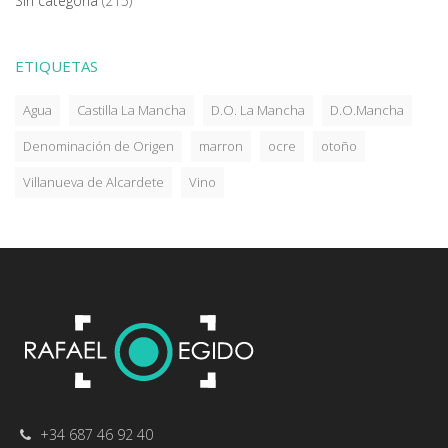
Sin categoría
(215)
ETIQUETAS
Agua
Castilla La Mancha
D.O. La Mancha
D.O.Mancha
Denominación de Origen
marron
ocre
otoño
Villanueva de Alcardete
Vino
+34 687 46 92 40