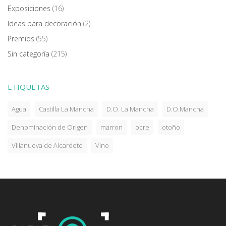
Exposiciones
(16)
Ideas para decoración
(2)
Premios
(55)
Sin categoría
(215)
ETIQUETAS
Agua
Castilla La Mancha
D.O. La Mancha
D.O.Mancha
Denominación de Origen
marron
ocre
otoño
Villanueva de Alcardete
Vino