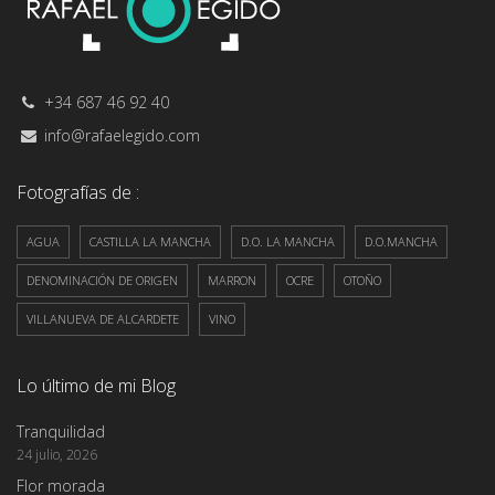
+34 687 46 92 40
info@rafaelegido.com
Fotografías de :
AGUA
CASTILLA LA MANCHA
D.O. LA MANCHA
D.O.MANCHA
DENOMINACIÓN DE ORIGEN
MARRON
OCRE
OTOÑO
VILLANUEVA DE ALCARDETE
VINO
Lo último de mi Blog
Tranquilidad
24 julio, 2026
Flor morada