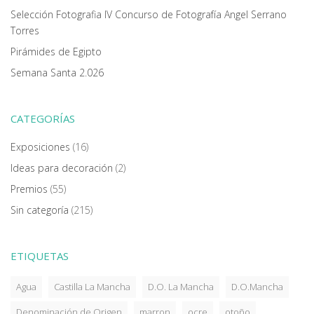
Selección Fotografia IV Concurso de Fotografía Angel Serrano
Torres
Pirámides de Egipto
Semana Santa 2.026
CATEGORÍAS
Exposiciones
(16)
Ideas para decoración
(2)
Premios
(55)
Sin categoría
(215)
ETIQUETAS
Agua
Castilla La Mancha
D.O. La Mancha
D.O.Mancha
Denominación de Origen
marron
ocre
otoño