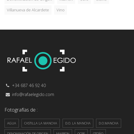
Villanueva de Alcardete
Vino
+34 687 46 92 40
info@rafaelegido.com
Fotografías de :
AGUA
CASTILLA LA MANCHA
D.O. LA MANCHA
D.O.MANCHA
DENOMINACIÓN DE ORIGEN
MARRON
OCRE
OTOÑO