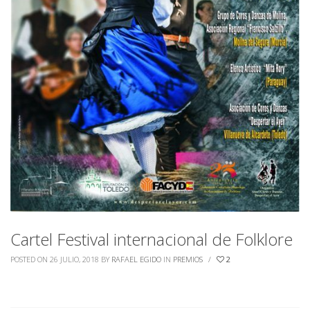
Cartel Festival internacional de Folklore
POSTED ON 26 JULIO, 2018
BY
RAFAEL EGIDO
IN
PREMIOS
/
2