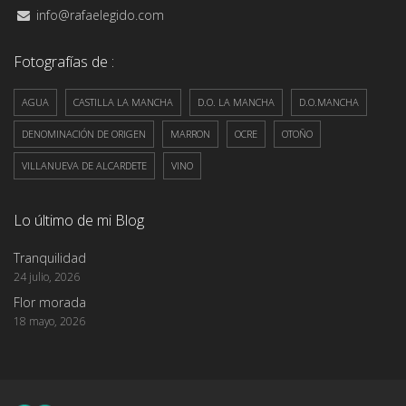
info@rafaelegido.com
Fotografías de :
AGUA
CASTILLA LA MANCHA
D.O. LA MANCHA
D.O.MANCHA
DENOMINACIÓN DE ORIGEN
MARRON
OCRE
OTOÑO
VILLANUEVA DE ALCARDETE
VINO
Lo último de mi Blog
Tranquilidad
24 julio, 2026
Flor morada
18 mayo, 2026