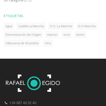
Sin categoría
(215)
ETIQUETAS
Agua
Castilla La Mancha
D.O. La Mancha
D.O.Mancha
Denominación de Origen
marron
ocre
otoño
Villanueva de Alcardete
Vino
+34 687 46 92 40